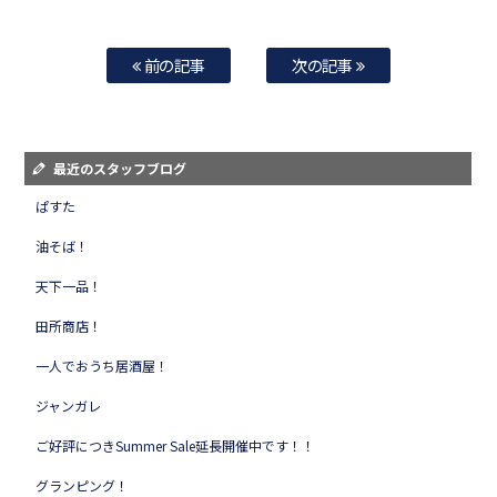
前の記事
次の記事
最近のスタッフブログ
ぱすた
油そば！
天下一品！
田所商店！
一人でおうち居酒屋！
ジャンガレ
ご好評につきSummer Sale延長開催中です！！
グランピング！