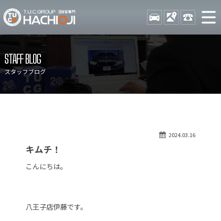
TUCグループ BMW専門 八
STOCK
ACCESS
042-689-
ニュース
在庫リスト
STAFF BLOG
目玉車両一覧
店舗紹介
スタッフブログ
保証＆サービス
アクセスマップ
全国納車
お問い合わせ
特別作業について
オーダーサービス
2024.03.16
買取無料査定
自動車保険
キムチ！
TUCとは？
リクルート
こんにちは。
納車blog
スタッフblog
会社概要
八王子店伊藤です。