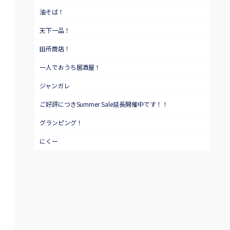
油そば！
天下一品！
田所商店！
一人でおうち居酒屋！
ジャンガレ
ご好評につきSummer Sale延長開催中です！！
グランピング！
にくー