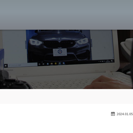
MW専門 八王子店
スト
目玉車両一覧
Features Stock list
スマップ
全国納車
Delivery service
ーサービス
買取無料査定
Trade in
ート
納車blog
User's voice
2024.01.05