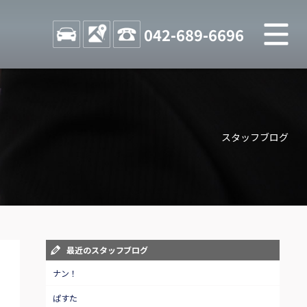
M
STOCK
ACCESS
042-689-6696
店舗紹介
Shop information
スタッフブログ
お問い合わせ
Contact us
自動車保険
Car insurance
スタッフblog
最近のスタッフブログ
Staff blog
ナン！
ぱすた