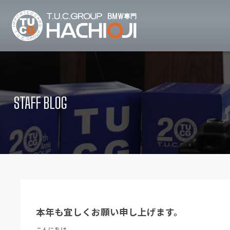
TUCグループ B
ニュース
在庫リ
News and Topics
Stock list
STAFF BLOG
保証＆サービス
アクセ
Warranty and Serivce
Access map
特別作業について
オーダ
Special service
Order service
TUCとは？
リクル
What's TUC
Recruit
本年も宜しくお願い申し上げます。
会社概要
Company
こんにちは。