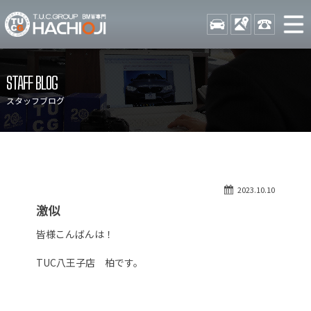
TUCグループ BMW専門 八
STOCK
ACCESS
042-689-
ニュース
在庫リスト
STAFF BLOG
目玉車両一覧
店舗紹介
スタッフブログ
保証＆サービス
アクセスマップ
全国納車
お問い合わせ
特別作業について
オーダーサービス
2023.10.10
買取無料査定
自動車保険
激似
TUCとは？
リクルート
皆様こんばんは！
納車blog
スタッフblog
TUC八王子店 柏です。
会社概要