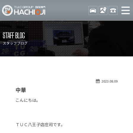
TUCグループ BMW専門 八
STOCK
ACCESS
042-689-
ニュース
在庫リスト
STAFF BLOG
目玉車両一覧
店舗紹介
スタッフブログ
保証＆サービス
アクセスマップ
全国納車
お問い合わせ
特別作業について
オーダーサービス
2023.08.09
買取無料査定
自動車保険
中華
TUCとは？
リクルート
こんにちは。
納車blog
スタッフblog
会社概要
ＴＵＣ八王子店庄司です。