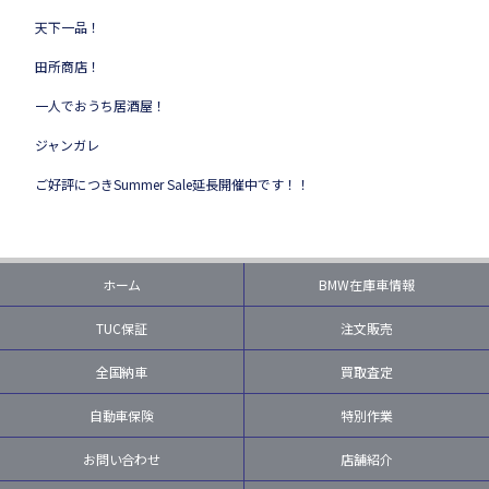
天下一品！
田所商店！
一人でおうち居酒屋！
ジャンガレ
ご好評につきSummer Sale延長開催中です！！
ホーム
BMW在庫車情報
TUC保証
注文販売
全国納車
買取査定
自動車保険
特別作業
お問い合わせ
店舗紹介