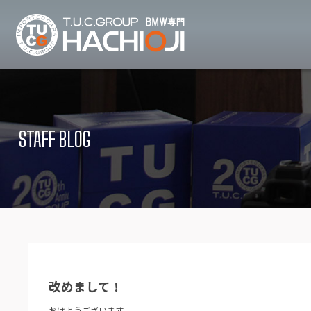
TUCグループ B
ニュース
在庫リ
News and Topics
Stock list
STAFF BLOG
保証＆サービス
アクセ
Warranty and Serivce
Access map
特別作業について
オーダ
Special service
Order service
TUCとは？
リクル
What's TUC
Recruit
改めまして！
会社概要
Company
おはようございます。