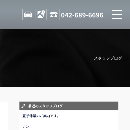
M
STOCK
ACCESS
042-689-6696
店舗紹介
Shop information
スタッフブログ
お問い合わせ
Contact us
自動車保険
Car insurance
スタッフblog
最近のスタッフブログ
Staff blog
夏季休業のご案内です。
ナン！