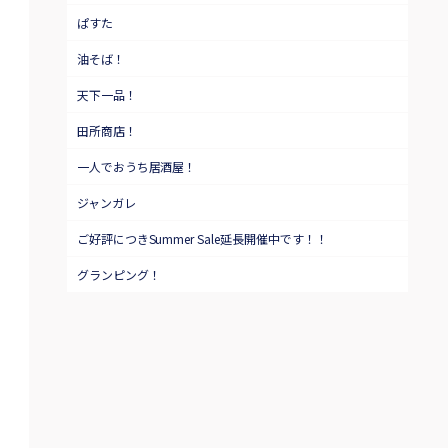
ぱすた
油そば！
天下一品！
田所商店！
一人でおうち居酒屋！
ジャンガレ
ご好評につきSummer Sale延長開催中です！！
グランピング！