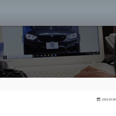
MW専門 八王子店
スト
目玉車両一覧
Features Stock list
スマップ
全国納車
Delivery service
ーサービス
買取無料査定
Trade in
ート
納車blog
User's voice
2020.05.06