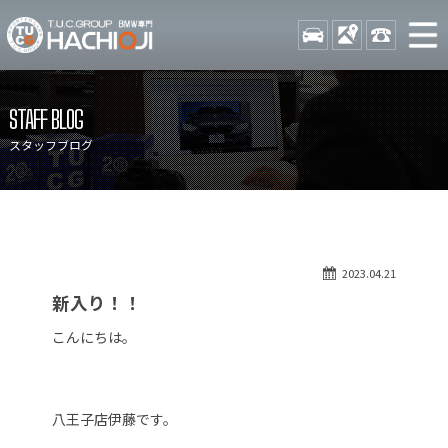
TUCグループ BMW専門 八
STOCK
ACCESS
042-689-
ニュース
在庫リスト
STAFF BLOG
目玉車両一覧
店舗紹介
スタッフブログ
保証＆サービス
アクセスマップ
全国納車
お問い合わせ
特別作業について
オーダーサービス
2023.04.21
買取無料査定
自動車保険
新入り！！
TUCとは？
リクルート
こんにちは。
納車blog
スタッフblog
会社概要
八王子店伊藤です。