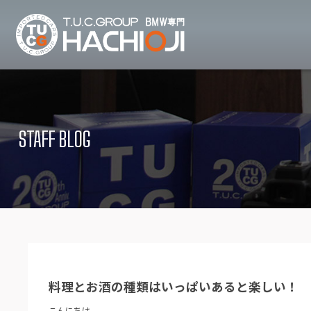
TUCグループ B
ニュース
在庫リ
News and Topics
Stock list
STAFF BLOG
保証＆サービス
アクセ
Warranty and Serivce
Access map
特別作業について
オーダ
Special service
Order service
TUCとは？
リクル
What's TUC
Recruit
料理とお酒の種類はいっぱいあると楽しい！
会社概要
Company
こんにちは。