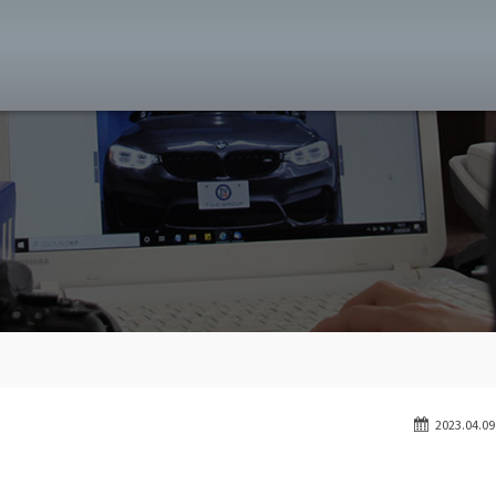
MW専門 八王子店
スト
目玉車両一覧
Features Stock list
スマップ
全国納車
Delivery service
ーサービス
買取無料査定
Trade in
ート
納車blog
User's voice
2023.04.09