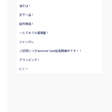
油そば！
天下一品！
田所商店！
一人でおうち居酒屋！
ジャンガレ
ご好評につきSummer Sale延長開催中です！！
グランピング！
にくー