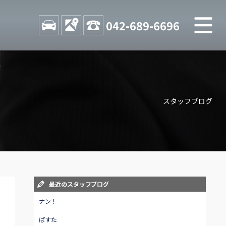
M
STOCK
ACCESS
042-689-6696
店舗紹介
Shop information
スタッフブログ
お問い合わせ
Contact us
自動車保険
Car insurance
スタッフblog
最近のスタッフブログ
Staff blog
ナン！
ぱすた