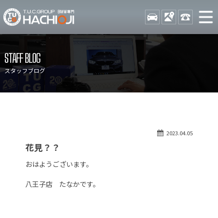
TUCグループ BMW専門 八
STOCK
ACCESS
042-689-
ニュース
在庫リスト
STAFF BLOG
目玉車両一覧
店舗紹介
スタッフブログ
保証＆サービス
アクセスマップ
全国納車
お問い合わせ
特別作業について
オーダーサービス
2023.04.05
買取無料査定
自動車保険
花見？？
TUCとは？
リクルート
おはようございます。
納車blog
スタッフblog
八王子店 たなかです。
会社概要