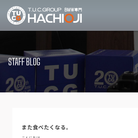
TUCグループ B
ニュース
在庫リ
News and Topics
Stock list
STAFF BLOG
保証＆サービス
アクセ
Warranty and Serivce
Access map
特別作業について
オーダ
Special service
Order service
TUCとは？
リクル
What's TUC
Recruit
また食べたくなる。
会社概要
Company
こんにちは。