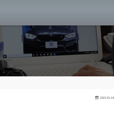
MW専門 八王子店
スト
目玉車両一覧
Features Stock list
スマップ
全国納車
Delivery service
ーサービス
買取無料査定
Trade in
ート
納車blog
User's voice
2023.01.14