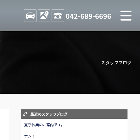
M
STOCK
ACCESS
042-689-6696
店舗紹介
Shop information
スタッフブログ
お問い合わせ
Contact us
自動車保険
Car insurance
スタッフblog
最近のスタッフブログ
Staff blog
夏季休業のご案内です。
ナン！