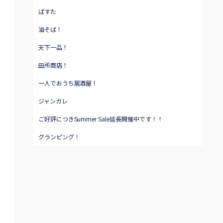
ぱすた
油そば！
天下一品！
田所商店！
一人でおうち居酒屋！
ジャンガレ
ご好評につきSummer Sale延長開催中です！！
グランピング！