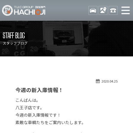
TUCグループ BMW専門 八
STOCK
ACCESS
042-689-
ニュース
在庫リスト
STAFF BLOG
目玉車両一覧
店舗紹介
スタッフブログ
保証＆サービス
アクセスマップ
全国納車
お問い合わせ
特別作業について
オーダーサービス
2020.04.25
買取無料査定
自動車保険
今週の新入庫情報！
TUCとは？
リクルート
こんばんは。
納車blog
スタッフblog
八王子店です。
今週の新入庫情報です！
会社概要
素敵な車輌たちをご案内いたします。