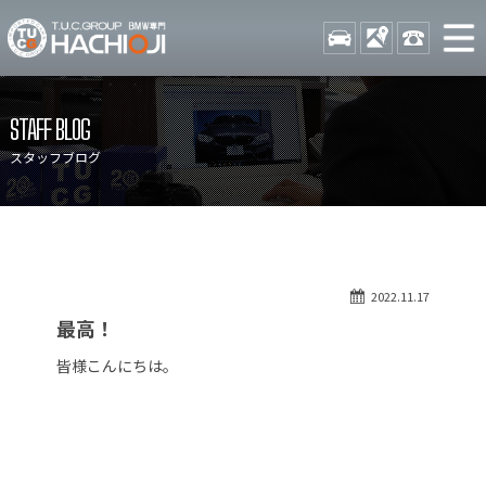
TUCグループ BMW専門 八
STOCK
ACCESS
042-689-
ニュース
在庫リスト
STAFF BLOG
目玉車両一覧
店舗紹介
スタッフブログ
保証＆サービス
アクセスマップ
全国納車
お問い合わせ
特別作業について
オーダーサービス
2022.11.17
買取無料査定
自動車保険
最高！
TUCとは？
リクルート
皆様こんにちは。
納車blog
スタッフblog
会社概要