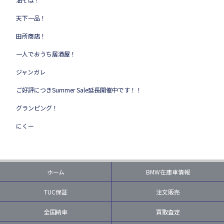
天下一品！
田所商店！
一人でおうち居酒屋！
ジャンガレ
ご好評につきSummer Sale延長開催中です！！
グランピング！
にくー
ホーム
BMW在庫車情報
TUC保証
注文販売
全国納車
買取査定