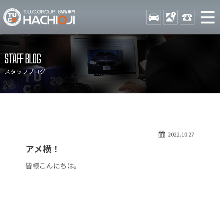
TUCグループ BMW専門 八
STOCK
ACCESS
042-689-
ニュース
在庫リスト
STAFF BLOG
目玉車両一覧
店舗紹介
スタッフブログ
保証＆サービス
アクセスマップ
全国納車
お問い合わせ
特別作業について
オーダーサービス
2022.10.27
買取無料査定
自動車保険
アメ横！
TUCとは？
リクルート
皆様こんにちは。
納車blog
スタッフblog
会社概要