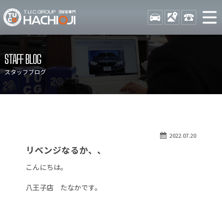
TUCグループ BMW専門 八
STOCK
ACCESS
042-689-
ニュース
在庫リスト
STAFF BLOG
目玉車両一覧
店舗紹介
スタッフブログ
保証＆サービス
アクセスマップ
全国納車
お問い合わせ
特別作業について
オーダーサービス
2022.07.20
買取無料査定
自動車保険
リベンジなるか、、
TUCとは？
リクルート
こんにちは。
納車blog
スタッフblog
八王子店 たなかです。
会社概要