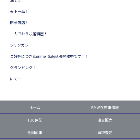
天下一品！
田所商店！
一人でおうち居酒屋！
ジャンガレ
ご好評につきSummer Sale延長開催中です！！
グランピング！
にくー
ホーム
BMW在庫車情報
TUC保証
注文販売
全国納車
買取査定