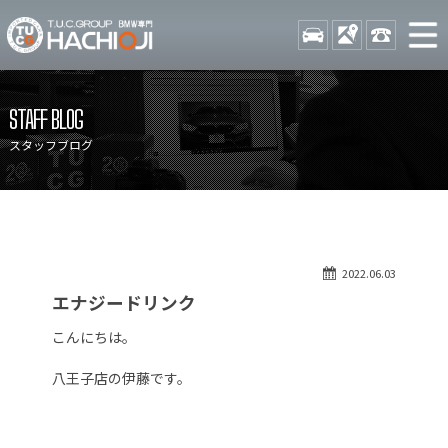
TUCグループ BMW専門 八
STOCK
ACCESS
042-689-
ニュース
在庫リスト
STAFF BLOG
目玉車両一覧
店舗紹介
スタッフブログ
保証＆サービス
アクセスマップ
全国納車
お問い合わせ
特別作業について
オーダーサービス
2022.06.03
買取無料査定
自動車保険
エナジードリンク
TUCとは？
リクルート
こんにちは。
納車blog
スタッフblog
八王子店の伊藤です。
会社概要