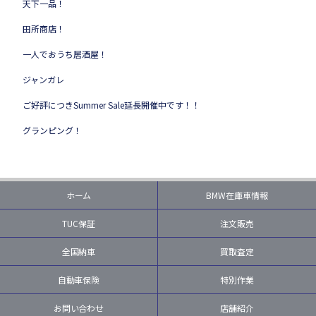
天下一品！
田所商店！
一人でおうち居酒屋！
ジャンガレ
ご好評につきSummer Sale延長開催中です！！
グランピング！
ホーム
BMW在庫車情報
TUC保証
注文販売
全国納車
買取査定
自動車保険
特別作業
お問い合わせ
店舗紹介