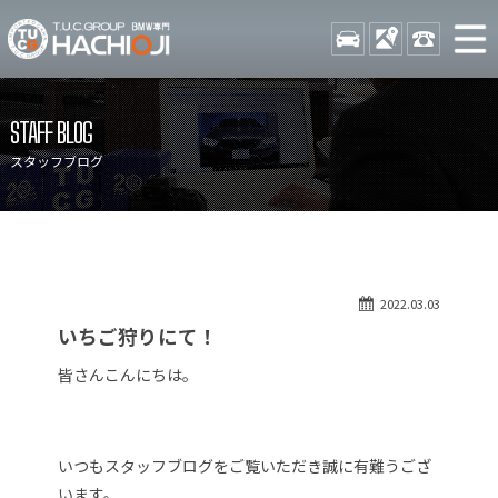
TUCグループ BMW専門 八
STOCK
ACCESS
042-689-
ニュース
在庫リスト
STAFF BLOG
目玉車両一覧
店舗紹介
スタッフブログ
保証＆サービス
アクセスマップ
全国納車
お問い合わせ
特別作業について
オーダーサービス
2022.03.03
買取無料査定
自動車保険
いちご狩りにて！
TUCとは？
リクルート
皆さんこんにちは。
納車blog
スタッフblog
会社概要
いつもスタッフブログをご覧いただき誠に有難うござ
います。