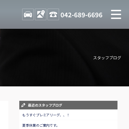
M
STOCK
ACCESS
042-689-6696
店舗紹介
Shop information
スタッフブログ
お問い合わせ
Contact us
自動車保険
Car insurance
スタッフblog
最近のスタッフブログ
Staff blog
もうすぐプレミアリーグ、、！
夏季休業のご案内です。