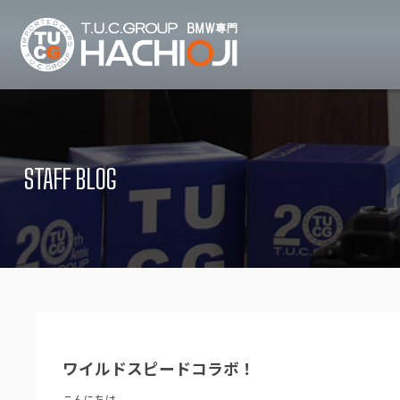
TUCグループ B
ニュース
在庫リ
News and Topics
Stock list
STAFF BLOG
保証＆サービス
アクセ
Warranty and Serivce
Access map
特別作業について
オーダ
Special service
Order service
TUCとは？
リクル
What's TUC
Recruit
ワイルドスピードコラボ！
会社概要
Company
こんにちは。