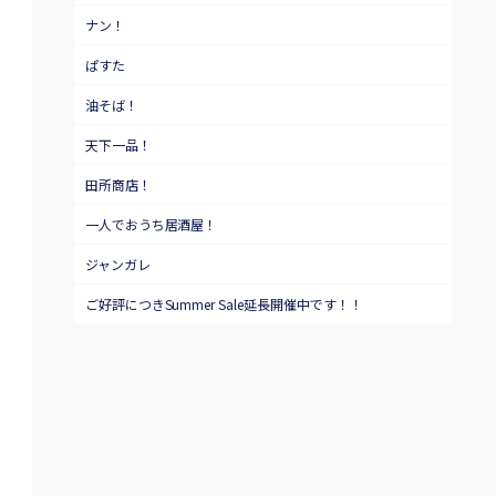
ナン！
ぱすた
油そば！
天下一品！
田所商店！
一人でおうち居酒屋！
ジャンガレ
ご好評につきSummer Sale延長開催中です！！