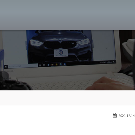
MW専門 八王子店
スト
目玉車両一覧
Features Stock list
スマップ
全国納車
Delivery service
ーサービス
買取無料査定
Trade in
ート
納車blog
User's voice
2021.12.14