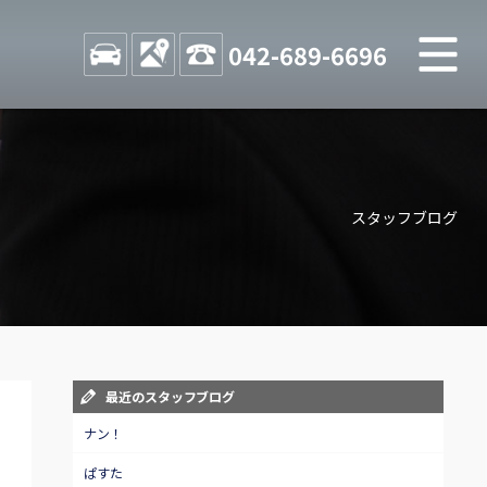
M
STOCK
ACCESS
042-689-6696
店舗紹介
Shop information
スタッフブログ
お問い合わせ
Contact us
自動車保険
Car insurance
スタッフblog
最近のスタッフブログ
Staff blog
ナン！
ぱすた