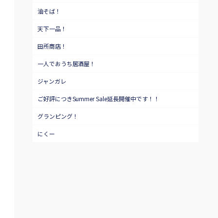
油そば！
天下一品！
田所商店！
一人でおうち居酒屋！
ジャンガレ
ご好評につきSummer Sale延長開催中です！！
グランピング！
にくー