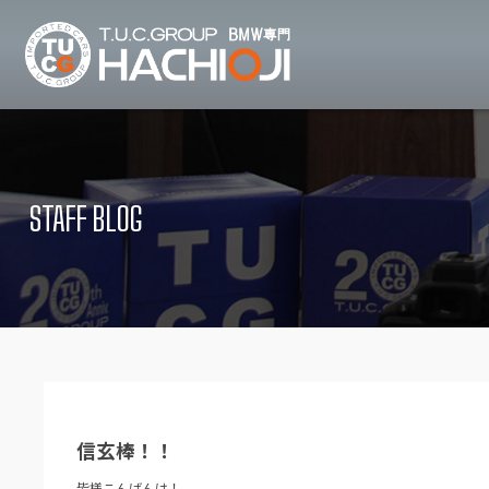
TUCグループ B
ニュース
在庫リ
News and Topics
Stock list
STAFF BLOG
保証＆サービス
アクセ
Warranty and Serivce
Access map
特別作業について
オーダ
Special service
Order service
TUCとは？
リクル
What's TUC
Recruit
信玄棒！！
会社概要
Company
皆様こんばんは！