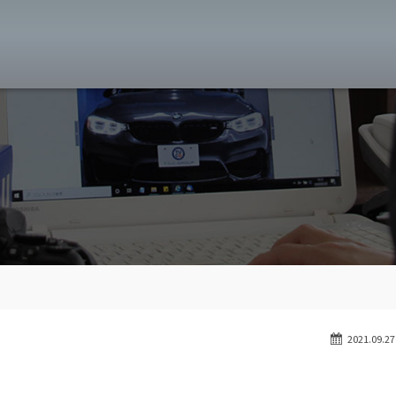
MW専門 八王子店
スト
目玉車両一覧
Features Stock list
スマップ
全国納車
Delivery service
ーサービス
買取無料査定
Trade in
ート
納車blog
User's voice
2021.09.27