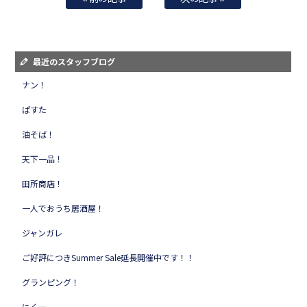
最近のスタッフブログ
ナン！
ぱすた
油そば！
天下一品！
田所商店！
一人でおうち居酒屋！
ジャンガレ
ご好評につきSummer Sale延長開催中です！！
グランピング！
にくー