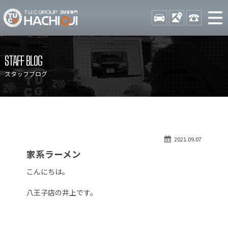
TUCグループ BMW専門 八
STOCK
ACCESS
042-689-
ニュース
在庫リスト
STAFF BLOG
目玉車両一覧
店舗紹介
スタッフブログ
保証＆サービス
アクセスマップ
全国納車
お問い合わせ
特別作業について
オーダーサービス
2021.09.07
買取無料査定
自動車保険
家系ラーメン
TUCとは？
リクルート
こんにちは。
納車blog
スタッフblog
八王子店の井上です。
会社概要