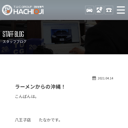
TUCグループ BMW専門 八
STOCK
ACCESS
042-689-
ニュース
在庫リスト
STAFF BLOG
目玉車両一覧
店舗紹介
スタッフブログ
保証＆サービス
アクセスマップ
全国納車
お問い合わせ
特別作業について
オーダーサービス
2021.04.14
買取無料査定
自動車保険
ラーメンからの沖縄！
TUCとは？
リクルート
こんばんは。
納車blog
スタッフblog
会社概要
八王子店 たなかです。