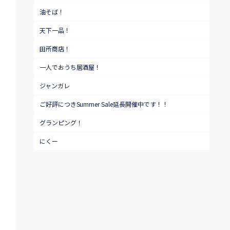
油そば！
天下一品！
田所商店！
一人でおうち居酒屋！
ジャンガレ
ご好評につきSummer Sale延長開催中です！！
グランピング！
にくー