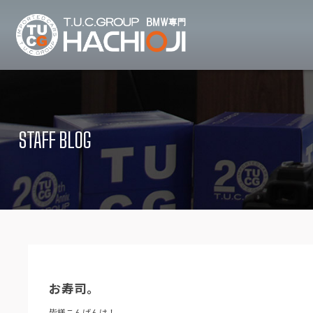
TUCグループ B
ニュース
在庫リ
News and Topics
Stock list
STAFF BLOG
保証＆サービス
アクセ
Warranty and Serivce
Access map
特別作業について
オーダ
Special service
Order service
TUCとは？
リクル
What's TUC
Recruit
お寿司。
会社概要
Company
皆様こんばんは！