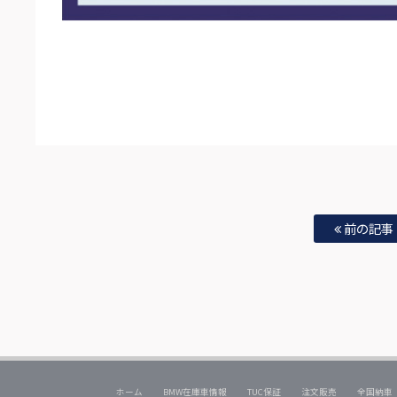
前の記事
ホーム
BMW在庫車情報
TUC保証
注文販売
全国納車