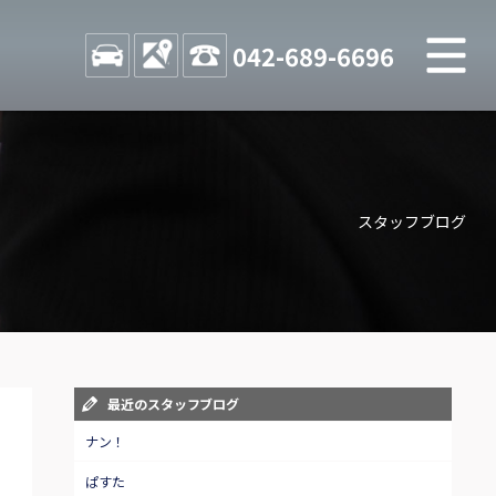
M
STOCK
ACCESS
042-689-6696
店舗紹介
Shop information
スタッフブログ
お問い合わせ
Contact us
自動車保険
Car insurance
スタッフblog
最近のスタッフブログ
Staff blog
ナン！
ぱすた