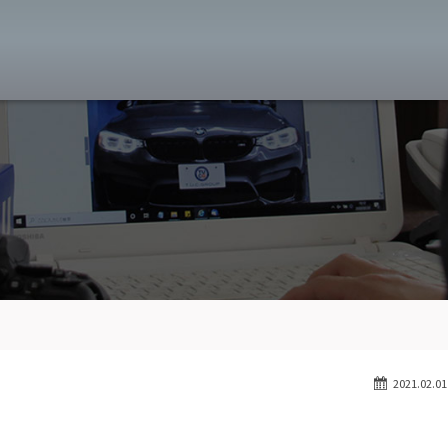
MW専門 八王子店
スト
目玉車両一覧
Features Stock list
スマップ
全国納車
Delivery service
ーサービス
買取無料査定
Trade in
ート
納車blog
User's voice
2021.02.01