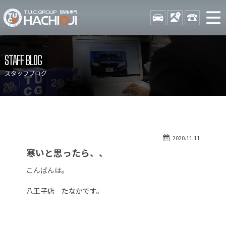
TUCグループ BMW専門 八
STOCK
ACCESS
042-689-
ニュース
在庫リスト
STAFF BLOG
目玉車両一覧
店舗紹介
スタッフブログ
保証＆サービス
アクセスマップ
全国納車
お問い合わせ
特別作業について
オーダーサービス
2020.11.11
買取無料査定
自動車保険
寒いと思ったら、、
TUCとは？
リクルート
こんばんは。
納車blog
スタッフblog
八王子店 たなかです。
会社概要