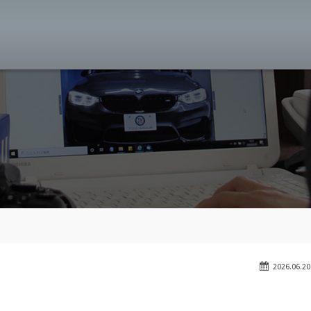
MW専門 八王子店
スト
目玉車両一覧
Features Stock list
スマップ
全国納車
Delivery service
ーサービス
買取無料査定
Trade in
ート
納車blog
User's voice
2026.06.20