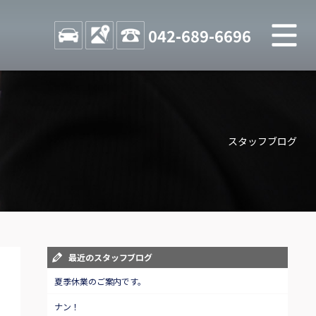
M
STOCK
ACCESS
042-689-6696
店舗紹介
Shop information
スタッフブログ
お問い合わせ
Contact us
自動車保険
Car insurance
スタッフblog
最近のスタッフブログ
Staff blog
夏季休業のご案内です。
ナン！