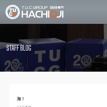
TUCグループ B
ニュース
在庫リ
News and Topics
Stock list
STAFF BLOG
保証＆サービス
アクセ
Warranty and Serivce
Access map
特別作業について
オーダ
Special service
Order service
TUCとは？
リクル
What's TUC
Recruit
海！
会社概要
Company
こんにちは。