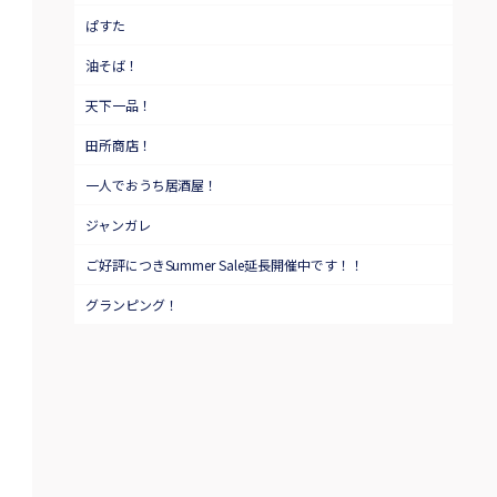
ぱすた
油そば！
天下一品！
田所商店！
一人でおうち居酒屋！
ジャンガレ
ご好評につきSummer Sale延長開催中です！！
グランピング！