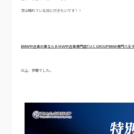
次は晴れている日に行きたいです！！
BMW中古車の事ならＢＭＷ中古車専門店T.U.C.GROUPBMW専門八王
以上、伊藤でした。