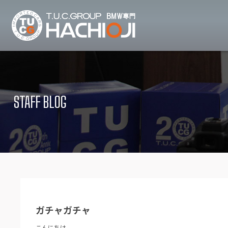
TUCグループ B
ニュース
在庫リ
News and Topics
Stock list
STAFF BLOG
保証＆サービス
アクセ
Warranty and Serivce
Access map
特別作業について
オーダ
Special service
Order service
TUCとは？
リクル
What's TUC
Recruit
ガチャガチャ
会社概要
Company
こんにちは。