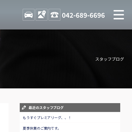
M
STOCK
ACCESS
042-689-6696
店舗紹介
Shop information
スタッフブログ
お問い合わせ
Contact us
自動車保険
Car insurance
スタッフblog
最近のスタッフブログ
Staff blog
もうすぐプレミアリーグ、、！
夏季休業のご案内です。