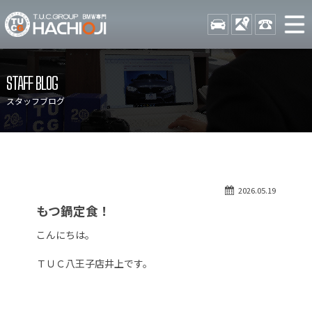
TUCグループ BMW専門 八
STOCK
ACCESS
042-689-
ニュース
在庫リスト
STAFF BLOG
目玉車両一覧
店舗紹介
スタッフブログ
保証＆サービス
アクセスマップ
全国納車
お問い合わせ
特別作業について
オーダーサービス
2026.05.19
買取無料査定
自動車保険
もつ鍋定食！
TUCとは？
リクルート
こんにちは。
納車blog
スタッフblog
ＴＵＣ八王子店井上です。
会社概要