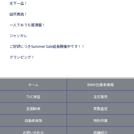
天下一品！
田所商店！
一人でおうち居酒屋！
ジャンガレ
ご好評につきSummer Sale延長開催中です！！
グランピング！
ホーム
BMW在庫車情報
TUC保証
注文販売
全国納車
買取査定
自動車保険
特別作業
お問い合わせ
店舗紹介