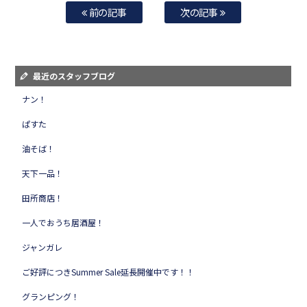
前の記事
次の記事
最近のスタッフブログ
ナン！
ぱすた
油そば！
天下一品！
田所商店！
一人でおうち居酒屋！
ジャンガレ
ご好評につきSummer Sale延長開催中です！！
グランピング！