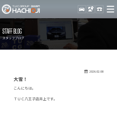
TUCグループ BMW専門 八
STOCK
ACCESS
042-689-
ニュース
在庫リスト
STAFF BLOG
目玉車両一覧
店舗紹介
スタッフブログ
保証＆サービス
アクセスマップ
全国納車
お問い合わせ
特別作業について
オーダーサービス
2026.02.08
買取無料査定
自動車保険
大雪！
TUCとは？
リクルート
こんにちは。
納車blog
スタッフblog
ＴＵＣ八王子店井上です。
会社概要