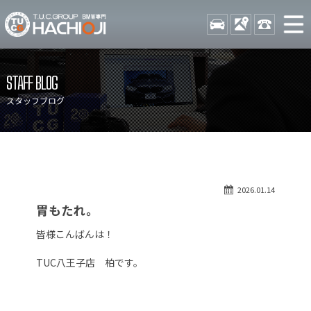
TUCグループ BMW専門 八
STOCK
ACCESS
042-689-
ニュース
在庫リスト
STAFF BLOG
目玉車両一覧
店舗紹介
スタッフブログ
保証＆サービス
アクセスマップ
全国納車
お問い合わせ
特別作業について
オーダーサービス
2026.01.14
買取無料査定
自動車保険
胃もたれ。
TUCとは？
リクルート
皆様こんばんは！
納車blog
スタッフblog
TUC八王子店 柏です。
会社概要