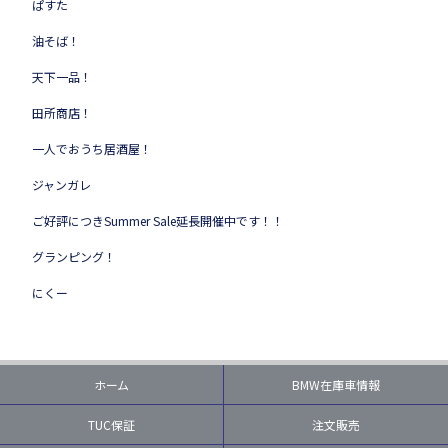
ぱすた
油そば！
天下一品！
田所商店！
一人でおうち居酒屋！
ジャンガレ
ご好評につきSummer Sale延長開催中です！！
グランピング！
にくー
ホーム
BMW在庫車情報
TUC保証
注文販売