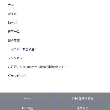
ナン！
ぱすた
油そば！
天下一品！
田所商店！
一人でおうち居酒屋！
ジャンガレ
ご好評につきSummer Sale延長開催中です！！
グランピング！
ホーム
BMW在庫車情報
TUC保証
注文販売