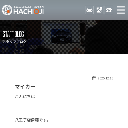
TUCグループ BMW専門 八
STOCK
ACCESS
042-689-
ニュース
在庫リスト
STAFF BLOG
目玉車両一覧
店舗紹介
スタッフブログ
保証＆サービス
アクセスマップ
全国納車
お問い合わせ
特別作業について
オーダーサービス
2025.12.16
買取無料査定
自動車保険
マイカー
TUCとは？
リクルート
こんにちは。
納車blog
スタッフblog
会社概要
八王子店伊藤です。