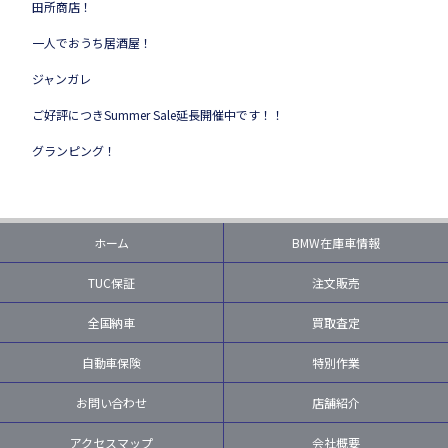
田所商店！
一人でおうち居酒屋！
ジャンガレ
ご好評につきSummer Sale延長開催中です！！
グランピング！
ホーム
BMW在庫車情報
TUC保証
注文販売
全国納車
買取査定
自動車保険
特別作業
お問い合わせ
店舗紹介
アクセスマップ
会社概要