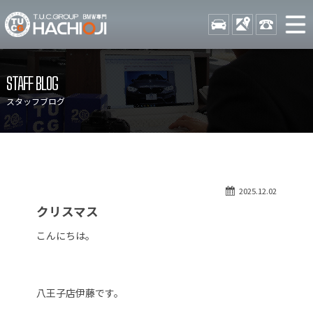
TUCグループ BMW専門 八
STOCK
ACCESS
042-689-
ニュース
在庫リスト
STAFF BLOG
目玉車両一覧
店舗紹介
スタッフブログ
保証＆サービス
アクセスマップ
全国納車
お問い合わせ
特別作業について
オーダーサービス
2025.12.02
買取無料査定
自動車保険
クリスマス
TUCとは？
リクルート
こんにちは。
納車blog
スタッフblog
会社概要
八王子店伊藤です。