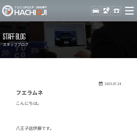
TUCグループ BMW専門 八
STOCK
ACCESS
042-689-
ニュース
在庫リスト
STAFF BLOG
目玉車両一覧
店舗紹介
スタッフブログ
保証＆サービス
アクセスマップ
全国納車
お問い合わせ
特別作業について
オーダーサービス
2025.07.24
買取無料査定
自動車保険
フエラムネ
TUCとは？
リクルート
こんにちは。
納車blog
スタッフblog
会社概要
八王子店伊藤です。