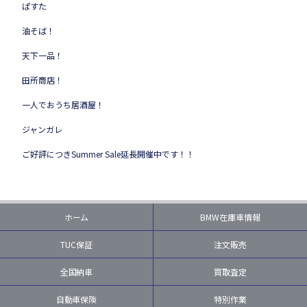
ぱすた
油そば！
天下一品！
田所商店！
一人でおうち居酒屋！
ジャンガレ
ご好評につきSummer Sale延長開催中です！！
ホーム
BMW在庫車情報
TUC保証
注文販売
全国納車
買取査定
自動車保険
特別作業