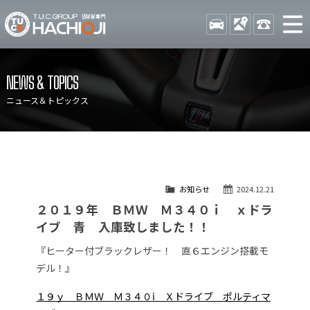
TUCグループ BMW専門 八
STOCK
ACCESS
042-689-
ニュース
在庫リスト
NEWS & TOPICS
目玉車両一覧
店舗紹介
ニュース＆トピックス
保証＆サービス
アクセスマップ
全国納車
お問い合わせ
特別作業について
オーダーサービス
お知らせ
2024.12.21
買取無料査定
自動車保険
２０１９年 ＢＭＷ Ｍ３４０ｉ ｘドラ
TUCとは？
リクルート
イブ 青 入庫致しました！！
納車blog
スタッフblog
『ヒーター付ブラックレザー！ 直６エンジン搭載モ
デル！』
会社概要
１９ｙ ＢＭＷ Ｍ３４０ⅰ Ｘドライブ ポルティマ