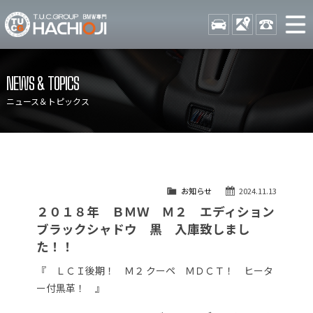
TUCグループ BMW専門 八
STOCK
ACCESS
042-689-
ニュース
在庫リスト
NEWS & TOPICS
目玉車両一覧
店舗紹介
ニュース＆トピックス
保証＆サービス
アクセスマップ
全国納車
お問い合わせ
特別作業について
オーダーサービス
お知らせ
2024.11.13
買取無料査定
自動車保険
２０１８年 ＢＭＷ Ｍ２ エディション
TUCとは？
リクルート
ブラックシャドウ 黒 入庫致しまし
た！！
納車blog
スタッフblog
『 ＬＣＩ後期！ Ｍ２ クーペ ＭＤＣＴ！ ヒータ
会社概要
ー付黒革！ 』