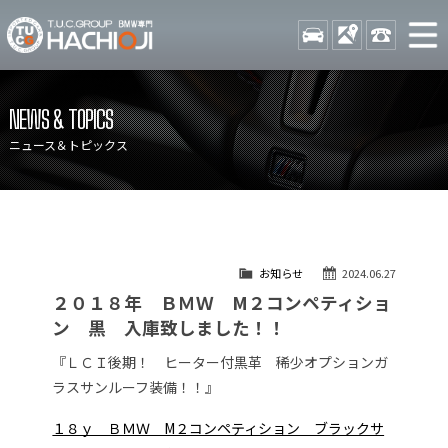
TUCグループ BMW専門 八
STOCK
ACCESS
042-689-
ニュース
在庫リスト
NEWS & TOPICS
目玉車両一覧
店舗紹介
ニュース＆トピックス
保証＆サービス
アクセスマップ
全国納車
お問い合わせ
特別作業について
オーダーサービス
お知らせ
2024.06.27
買取無料査定
自動車保険
２０１８年 ＢＭＷ M２コンペティショ
TUCとは？
リクルート
ン 黒 入庫致しました！！
納車blog
スタッフblog
『ＬＣＩ後期！ ヒーター付黒革 稀少オプションガ
ラスサンルーフ装備！！』
会社概要
１８ｙ ＢＭＷ M２コンペティション ブラックサ