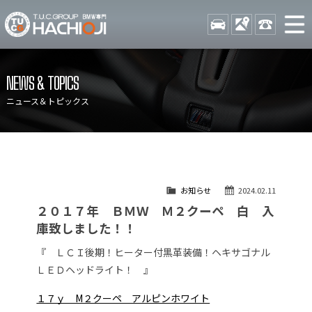
TUCグループ BMW専門 八
STOCK
ACCESS
042-689-
ニュース
在庫リスト
NEWS & TOPICS
目玉車両一覧
店舗紹介
ニュース＆トピックス
保証＆サービス
アクセスマップ
全国納車
お問い合わせ
特別作業について
オーダーサービス
お知らせ
2024.02.11
買取無料査定
自動車保険
２０１７年 ＢＭＷ Ｍ２クーペ 白 入
TUCとは？
リクルート
庫致しました！！
納車blog
スタッフblog
『 ＬＣＩ後期！ヒーター付黒革装備！ヘキサゴナル
ＬＥＤヘッドライト！ 』
会社概要
１７ｙ M２クーペ アルピンホワイト