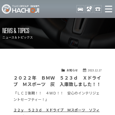
TUCグループ BMW専門 八
STOCK
ACCESS
042-689-
ニュース
在庫リスト
NEWS & TOPICS
目玉車両一覧
店舗紹介
ニュース＆トピックス
保証＆サービス
アクセスマップ
全国納車
お問い合わせ
特別作業について
オーダーサービス
お知らせ
2023.12.17
買取無料査定
自動車保険
２０２２年 ＢＭＷ ５２３ｄ Ｘドライ
TUCとは？
リクルート
ブ Ｍスポーツ 灰 入庫致しました！！
納車blog
スタッフblog
『ＬＣＩ後期！！ ４ＷＤ！！ 安心のインテリジェ
ントセーフティー！』
会社概要
２２ｙ ５２３ｄ Ｘドライブ Ｍスポーツ ソフィ