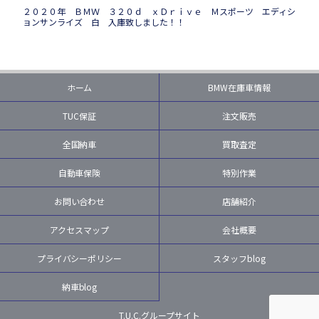
２０２０年 ＢＭＷ ３２０ｄ ｘＤｒｉｖｅ Ｍスポーツ エディシ
ョンサンライズ 白 入庫致しました！！
ホーム
BMW在庫車情報
TUC保証
注文販売
全国納車
買取査定
自動車保険
特別作業
お問い合わせ
店舗紹介
アクセスマップ
会社概要
プライバシーポリシー
スタッフblog
納車blog
T.U.C.グループサイト