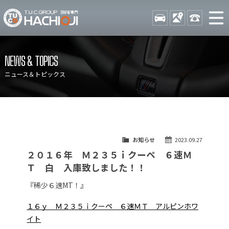
TUCグループ BMW専門 八
STOCK
ACCESS
042-689-
ニュース
在庫リスト
NEWS & TOPICS
目玉車両一覧
店舗紹介
ニュース＆トピックス
保証＆サービス
アクセスマップ
全国納車
お問い合わせ
特別作業について
オーダーサービス
お知らせ
2023.09.27
買取無料査定
自動車保険
２０１６年 Ｍ２３５ｉクーペ ６速Ｍ
TUCとは？
リクルート
Ｔ 白 入庫致しました！！
納車blog
スタッフblog
『稀少６速MT！』
会社概要
１６ｙ Ｍ２３５ｉクーペ ６速ＭＴ アルピンホワ
イト