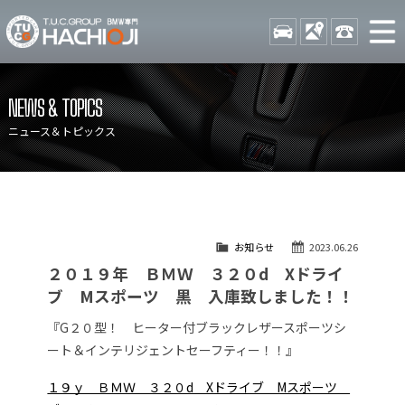
TUCグループ BMW専門 八
STOCK
ACCESS
042-689-
ニュース
在庫リスト
NEWS & TOPICS
目玉車両一覧
店舗紹介
ニュース＆トピックス
保証＆サービス
アクセスマップ
全国納車
お問い合わせ
特別作業について
オーダーサービス
お知らせ
2023.06.26
買取無料査定
自動車保険
２０１９年 ＢＭＷ ３２０d Xドライ
TUCとは？
リクルート
ブ Mスポーツ 黒 入庫致しました！！
納車blog
スタッフblog
『G２０型！ ヒーター付ブラックレザースポーツシ
ート＆インテリジェントセーフティー！！』
会社概要
１９ｙ ＢＭＷ ３２０d Xドライブ Mスポーツ