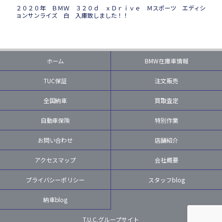
２０２０年 ＢＭＷ ３２０ｄ ｘＤｒｉｖｅ Ｍスポーツ エディシ
ョンサンライズ 白 入庫致しました！！
ホーム
BMW在庫車情報
TUC保証
注文販売
全国納車
買取査定
自動車保険
特別作業
お問い合わせ
店舗紹介
アクセスマップ
会社概要
プライバシーポリシー
スタッフblog
納車blog
T.U.C.グループサイト