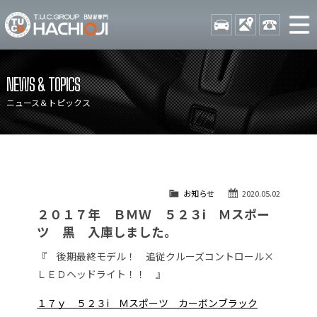
TUCグループ BMW専門 八
STOCK
ACCESS
042-689-
ニュース
在庫リスト
NEWS & TOPICS
目玉車両一覧
店舗紹介
ニュース＆トピックス
保証＆サービス
アクセスマップ
全国納車
お問い合わせ
特別作業について
オーダーサービス
お知らせ
2020.05.02
買取無料査定
自動車保険
２０１７年 ＢＭＷ ５２３i Ｍスポー
TUCとは？
リクルート
ツ 黒 入庫しました。
納車blog
スタッフblog
『 後期最終モデル！ 追従クルーズコントロール×
ＬＥＤヘッドライト！！ 』
会社概要
１７ｙ ５２３i Ｍスポーツ カーボンブラック