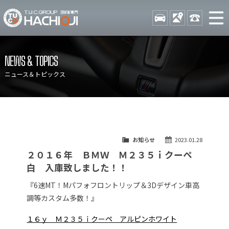
TUCグループ BMW専門 八
STOCK
ACCESS
042-689-
ニュース
在庫リスト
NEWS & TOPICS
目玉車両一覧
店舗紹介
ニュース＆トピックス
保証＆サービス
アクセスマップ
全国納車
お問い合わせ
特別作業について
オーダーサービス
お知らせ
2023.01.28
買取無料査定
自動車保険
２０１６年 ＢＭＷ Ｍ２３５ｉクーペ
TUCとは？
リクルート
白 入庫致しました！！
納車blog
スタッフblog
『6速MT！Mパフォフロントリップ＆3Dデザイン車高
調等カスタム多数！』
会社概要
１６ｙ Ｍ２３５ｉクーペ アルピンホワイト