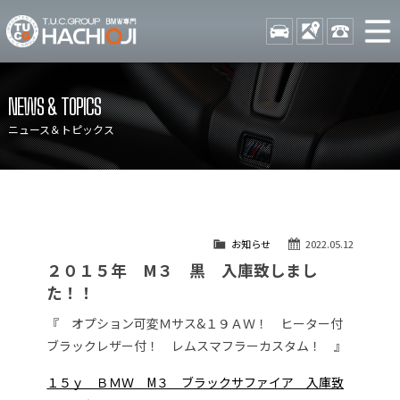
TUCグループ BMW専門 八
STOCK
ACCESS
042-689-
ニュース
在庫リスト
NEWS & TOPICS
目玉車両一覧
店舗紹介
ニュース＆トピックス
保証＆サービス
アクセスマップ
全国納車
お問い合わせ
特別作業について
オーダーサービス
お知らせ
2022.05.12
買取無料査定
自動車保険
２０１５年 M３ 黒 入庫致しまし
TUCとは？
リクルート
た！！
納車blog
スタッフblog
『 オプション可変Ｍサス&１９ＡＷ！ ヒーター付
ブラックレザー付！ レムスマフラーカスタム！ 』
会社概要
１５ｙ ＢＭＷ M３ ブラックサファイア 入庫致