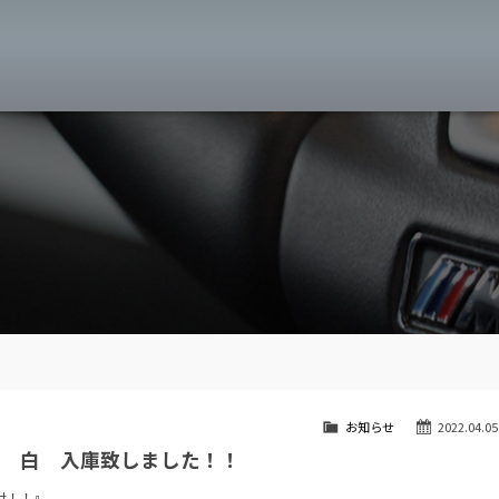
MW専門 八王子店
スト
目玉車両一覧
Features Stock list
スマップ
全国納車
Delivery service
ーサービス
買取無料査定
Trade in
ート
納車blog
User's voice
お知らせ
2022.04.05
ツ 白 入庫致しました！！
付！！』