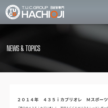
TUCグループ B
ニュース
在庫リ
News and Topics
Stock list
NEWS & TOPICS
保証＆サービス
アクセ
Warranty and Serivce
Access map
特別作業について
オーダ
Special service
Order service
TUCとは？
リクル
What's TUC
Recruit
２０１４年 ４３５ｉカブリオレ Ｍスポー
会社概要
Company
『希少の４３５ｉカブリオレ！ 追従ＡＣＣ＆ＨＵＤ＆レッドレザー