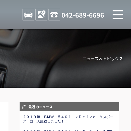
M
STOCK
ACCESS
042-689-6696
店舗紹介
Shop information
ニュース＆トピックス
お問い合わせ
Contact us
自動車保険
Car insurance
スタッフblog
最近のニュース
Staff blog
２０１９年 ＢＭＷ ５４０ｉ ｘＤｒｉｖｅ Ｍスポー
ツ 白 入庫致しました！！