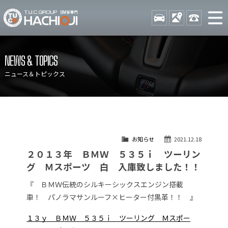
TUCグループ BMW専門 八
STOCK
ACCESS
042-689-
ニュース
在庫リスト
NEWS & TOPICS
目玉車両一覧
店舗紹介
ニュース＆トピックス
保証＆サービス
アクセスマップ
全国納車
お問い合わせ
特別作業について
オーダーサービス
お知らせ
2021.12.18
買取無料査定
自動車保険
２０１３年 ＢＭＷ ５３５ｉ ツーリン
TUCとは？
リクルート
グ Ｍスポーツ 白 入庫致しました！！
納車blog
スタッフblog
『 ＢＭＷ伝統のシルキーシックスエンジン搭載
車！ パノラマサンルーフ×ヒーター付黒革！！ 』
会社概要
１３ｙ ＢＭＷ ５３５ｉ ツーリング Ｍスポー