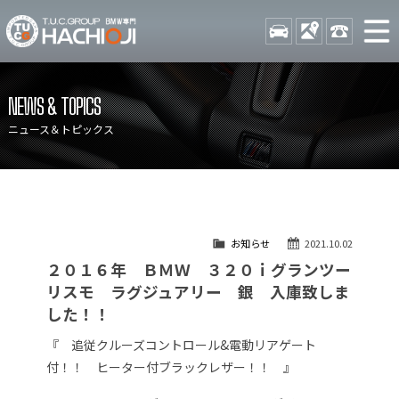
TUCグループ BMW専門 八
STOCK
ACCESS
042-689-
ニュース
在庫リスト
NEWS & TOPICS
目玉車両一覧
店舗紹介
ニュース＆トピックス
保証＆サービス
アクセスマップ
全国納車
お問い合わせ
特別作業について
オーダーサービス
お知らせ
2021.10.02
買取無料査定
自動車保険
２０１６年 ＢＭＷ ３２０ｉグランツー
TUCとは？
リクルート
リスモ ラグジュアリー 銀 入庫致しま
した！！
納車blog
スタッフblog
『 追従クルーズコントロール&電動リアゲート
会社概要
付！！ ヒーター付ブラックレザー！！ 』