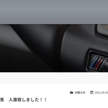
MW専門 八王子店
スト
目玉車両一覧
Features Stock list
スマップ
全国納車
Delivery service
ーサービス
買取無料査定
Trade in
ート
納車blog
User's voice
お知らせ
2021.09.26
 青 入庫致しました！！