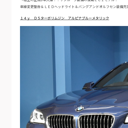
車線変更警告＆ＬＥＤヘッドライト＆バングアンドオルフセン装備充
１４ｙ Ｄ５ターボリムジン アルピナブルーメタリック