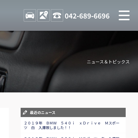
M
STOCK
ACCESS
042-689-6696
店舗紹介
Shop information
ニュース＆トピックス
お問い合わせ
Contact us
自動車保険
Car insurance
スタッフblog
最近のニュース
Staff blog
２０１９年 ＢＭＷ ５４０ｉ ｘＤｒｉｖｅ Ｍスポー
ツ 白 入庫致しました！！