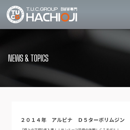
TUCグループ B
ニュース
在庫リ
News and Topics
Stock list
NEWS & TOPICS
保証＆サービス
アクセ
Warranty and Serivce
Access map
特別作業について
オーダ
Special service
Order service
TUCとは？
リクル
What's TUC
Recruit
２０１４年 アルピナ Ｄ５ターボリムジン
会社概要
Company
『極上の正規D車入庫！！サンルーフ装備の後期ＬＣＩモデル！