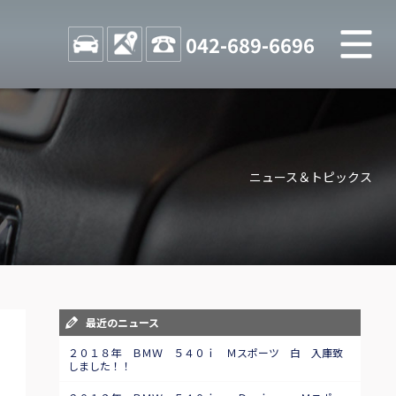
M
STOCK
ACCESS
042-689-6696
店舗紹介
Shop information
ニュース＆トピックス
お問い合わせ
Contact us
自動車保険
Car insurance
スタッフblog
最近のニュース
Staff blog
２０１８年 ＢＭＷ ５４０ｉ Ｍスポーツ 白 入庫致
しました！！