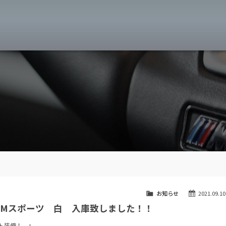
MW専門 八王子店
スト
目玉車両一覧
Features Stock list
スマップ
全国納車
Delivery service
ーサービス
買取無料査定
Trade in
ート
納車blog
User's voice
お知らせ
2021.09.10
Mスポーツ 白 入庫致しました！！
ト装備！ 』