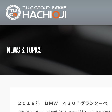
TUCグループ B
ニュース
在庫リ
News and Topics
Stock list
NEWS & TOPICS
保証＆サービス
アクセ
Warranty and Serivce
Access map
特別作業について
オーダ
Special service
Order service
TUCとは？
リクル
What's TUC
Recruit
２０１８年 ＢＭＷ ４２０ｉグランクーペ 
会社概要
Company
『稀少後期モデル！ NEWデザイン ヘキサゴナルＬＥＤヘッドライ