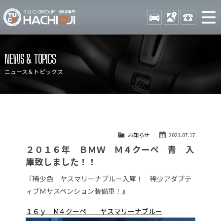
TUCグループ BMW専門 八
STOCK
ACCESS
042-689-
ニュース
在庫リスト
NEWS & TOPICS
目玉車両一覧
店舗紹介
ニュース＆トピックス
保証＆サービス
アクセスマップ
全国納車
お問い合わせ
特別作業について
オーダーサービス
お知らせ
2021.07.17
買取無料査定
自動車保険
２０１６年 ＢＭＷ Ｍ４クーペ 青 入
TUCとは？
リクルート
庫致しました！！
納車blog
スタッフblog
『稀少色 ヤスマリーナブルー入庫！ 稀少アダプテ
ィブＭサスペンション装備車！』
会社概要
１６ｙ M４クーペ ヤスマリーナブルー