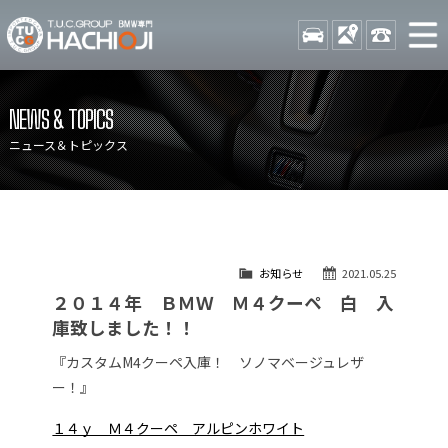
TUCグループ BMW専門 八
STOCK
ACCESS
042-689-
ニュース
在庫リスト
NEWS & TOPICS
目玉車両一覧
店舗紹介
ニュース＆トピックス
保証＆サービス
アクセスマップ
全国納車
お問い合わせ
特別作業について
オーダーサービス
お知らせ
2021.05.25
買取無料査定
自動車保険
２０１４年 ＢＭＷ Ｍ４クーペ 白 入
TUCとは？
リクルート
庫致しました！！
納車blog
スタッフblog
『カスタムM4クーペ入庫！ ソノマベージュレザ
ー！』
会社概要
１４ｙ Ｍ４クーペ アルピンホワイト