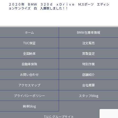
２０２０年 ＢＭＷ ３２０ｄ ｘＤｒｉｖｅ Ｍスポーツ エディシ
ョンサンライズ 白 入庫致しました！！
ホーム
BMW在庫車情報
TUC保証
注文販売
全国納車
買取査定
自動車保険
特別作業
お問い合わせ
店舗紹介
アクセスマップ
会社概要
プライバシーポリシー
スタッフblog
納車blog
T.U.C.グループサイト