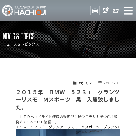
TUCグループ BMW専門 八
STOCK
ACCESS
042-689-
ニュース
在庫リスト
NEWS & TOPICS
目玉車両一覧
店舗紹介
ニュース＆トピックス
保証＆サービス
アクセスマップ
全国納車
お問い合わせ
特別作業について
オーダーサービス
お知らせ
2020.12.26
買取無料査定
自動車保険
２０１５年 ＢＭＷ ５２８ｉ グランツ
TUCとは？
リクルート
ーリスモ Ｍスポーツ 黒 入庫致しまし
た。
納車blog
スタッフblog
『ＬＥＤヘッドライト装備の後期型！稀少モデル！稀少色！追
会社概要
従ＡＣＣ&ＨＵＤ装備！』
１５ｙ ５２８ｉ グランツーリスモ Ｍスポーツ ブラックⅡ