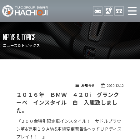
TUCグループ BMW専門 八
STOCK
ACCESS
042-689-
ニュース
在庫リスト
NEWS & TOPICS
目玉車両一覧
店舗紹介
ニュース＆トピックス
保証＆サービス
アクセスマップ
全国納車
お問い合わせ
特別作業について
オーダーサービス
お知らせ
2020.12.12
買取無料査定
自動車保険
２０１６年 ＢＭＷ ４２０i グランク
TUCとは？
リクルート
ーペ インスタイル 白 入庫致しまし
た。
納車blog
スタッフblog
『２００台特別限定車インスタイル！ サドルブラウ
会社概要
ン革&専用１９ＡＷ&車線変更警告&ヘッドＵＰディス
プレイ！！ 』