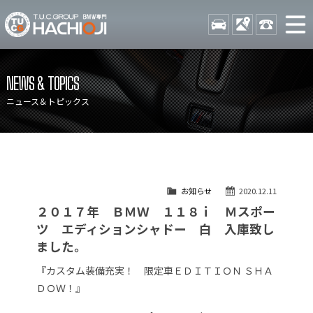
TUCグループ BMW専門 八
STOCK
ACCESS
042-689-
ニュース
在庫リスト
NEWS & TOPICS
目玉車両一覧
店舗紹介
ニュース＆トピックス
保証＆サービス
アクセスマップ
全国納車
お問い合わせ
特別作業について
オーダーサービス
お知らせ
2020.12.11
買取無料査定
自動車保険
２０１７年 ＢＭＷ １１８ｉ Ｍスポー
TUCとは？
リクルート
ツ エディションシャドー 白 入庫致し
ました。
納車blog
スタッフblog
『カスタム装備充実！ 限定車ＥＤＩＴＩＯＮ ＳＨＡ
会社概要
ＤＯＷ！』